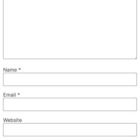
Name
*
Email
*
Website