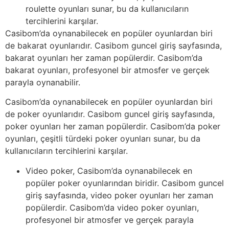
roulette oyunları sunar, bu da kullanıcıların
tercihlerini karşılar.
Casibom’da oynanabilecek en popüler oyunlardan biri
de bakarat oyunlarıdır. Casibom guncel giriş sayfasında,
bakarat oyunları her zaman popülerdir. Casibom’da
bakarat oyunları, profesyonel bir atmosfer ve gerçek
parayla oynanabilir.
Casibom’da oynanabilecek en popüler oyunlardan biri
de poker oyunlarıdır. Casibom guncel giriş sayfasında,
poker oyunları her zaman popülerdir. Casibom’da poker
oyunları, çeşitli türdeki poker oyunları sunar, bu da
kullanıcıların tercihlerini karşılar.
Video poker, Casibom’da oynanabilecek en
popüler poker oyunlarından biridir. Casibom guncel
giriş sayfasında, video poker oyunları her zaman
popülerdir. Casibom’da video poker oyunları,
profesyonel bir atmosfer ve gerçek parayla