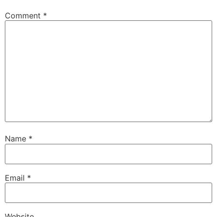
Comment
*
Name
*
Email
*
Website