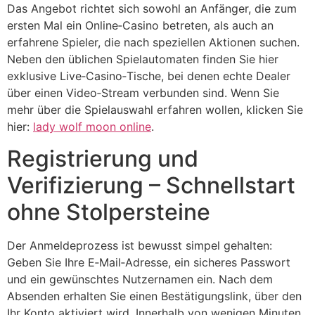
Das Angebot richtet sich sowohl an Anfänger, die zum
ersten Mal ein Online‑Casino betreten, als auch an
erfahrene Spieler, die nach speziellen Aktionen suchen.
Neben den üblichen Spielautomaten finden Sie hier
exklusive Live‑Casino‑Tische, bei denen echte Dealer
über einen Video‑Stream verbunden sind. Wenn Sie
mehr über die Spielauswahl erfahren wollen, klicken Sie
hier:
lady wolf moon online
.
Registrierung und
Verifizierung – Schnellstart
ohne Stolpersteine
Der Anmeldeprozess ist bewusst simpel gehalten:
Geben Sie Ihre E‑Mail‑Adresse, ein sicheres Passwort
und ein gewünschtes Nutzernamen ein. Nach dem
Absenden erhalten Sie einen Bestätigungslink, über den
Ihr Konto aktiviert wird. Innerhalb von wenigen Minuten