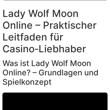
Lady Wolf Moon
Online – Praktischer
Leitfaden für
Casino‑Liebhaber
Was ist Lady Wolf Moon
Online? – Grundlagen und
Spielkonzept