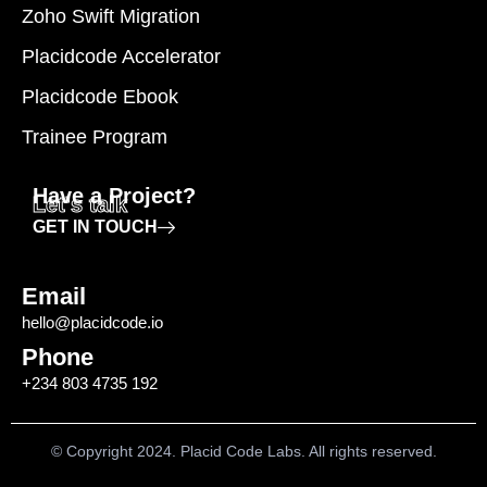
Zoho Swift Migration
Placidcode Accelerator
Placidcode Ebook
Trainee Program
Have a Project?
Let's talk
GET IN TOUCH
Email
hello@placidcode.io
Phone
+234 803 4735 192
© Copyright 2024. Placid Code Labs. All rights reserved.