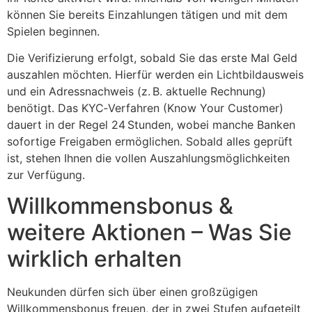
können Sie bereits Einzahlungen tätigen und mit dem
Spielen beginnen.
Die Verifizierung erfolgt, sobald Sie das erste Mal Geld
auszahlen möchten. Hierfür werden ein Lichtbildausweis
und ein Adressnachweis (z. B. aktuelle Rechnung)
benötigt. Das KYC‑Verfahren (Know Your Customer)
dauert in der Regel 24 Stunden, wobei manche Banken
sofortige Freigaben ermöglichen. Sobald alles geprüft
ist, stehen Ihnen die vollen Auszahlungsmöglichkeiten
zur Verfügung.
Willkommensbonus &
weitere Aktionen – Was Sie
wirklich erhalten
Neukunden dürfen sich über einen großzügigen
Willkommensbonus freuen, der in zwei Stufen aufgeteilt