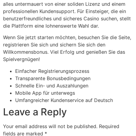
alles untermauert von einer soliden Lizenz und einem
professionellen Kundensupport. Für Einsteiger, die ein
benutzerfreundliches und sicheres Casino suchen, stellt
die Plattform eine lohnenswerte Wahl dar.
Wenn Sie jetzt starten möchten, besuchen Sie die Seite,
registrieren Sie sich und sichern Sie sich den
Willkommensbonus. Viel Erfolg und genießen Sie das
Spielvergnügen!
Einfacher Registrierungsprozess
Transparente Bonusbedingungen
Schnelle Ein- und Auszahlungen
Mobile App für unterwegs
Umfangreicher Kundenservice auf Deutsch
Leave a Reply
Your email address will not be published.
Required
fields are marked
*