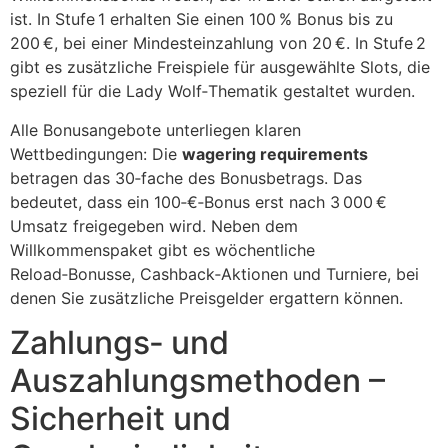
ist. In Stufe 1 erhalten Sie einen 100 % Bonus bis zu
200 €, bei einer Mindesteinzahlung von 20 €. In Stufe 2
gibt es zusätzliche Freispiele für ausgewählte Slots, die
speziell für die Lady Wolf‑Thematik gestaltet wurden.
Alle Bonusangebote unterliegen klaren
Wettbedingungen: Die
wagering requirements
betragen das 30‑fache des Bonusbetrags. Das
bedeutet, dass ein 100‑€‑Bonus erst nach 3 000 €
Umsatz freigegeben wird. Neben dem
Willkommenspaket gibt es wöchentliche
Reload‑Bonusse, Cashback‑Aktionen und Turniere, bei
denen Sie zusätzliche Preisgelder ergattern können.
Zahlungs‑ und
Auszahlungsmethoden –
Sicherheit und