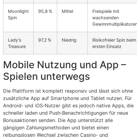
Moonlight
95,8 %
Mittel
Freispiele mit
Spin
wachsenden
Gewinnmultiplikatore
Lady’s
97,2 %
Niedrig
Risikofreier Spin beim
Treasure
ersten Einsatz
Mobile Nutzung und App –
Spielen unterwegs
Die Plattform ist komplett responsiv und lässt sich ohne
zusätzliche App auf Smartphone und Tablet nutzen. Für
Android‑ und iOS‑Nutzer gibt es jedoch native Apps, die
schneller laden und Push‑Benachrichtigungen für neue
Bonusaktionen senden. Die App unterstützt alle
gängigen Zahlungsmethoden und bietet einen
reibungslosen Wechsel zwischen Casino‑ und