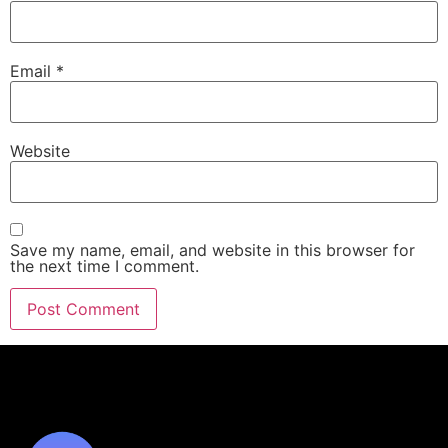
Email
*
Website
Save my name, email, and website in this browser for
the next time I comment.