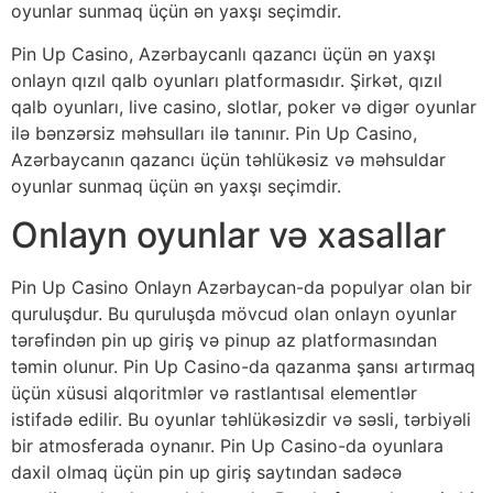
oyunlar sunmaq üçün ən yaxşı seçimdir.
Pin Up Casino, Azərbaycanlı qazancı üçün ən yaxşı
onlayn qızıl qalb oyunları platformasıdır. Şirkət, qızıl
qalb oyunları, live casino, slotlar, poker və digər oyunlar
ilə bənzərsiz məhsulları ilə tanınır. Pin Up Casino,
Azərbaycanın qazancı üçün təhlükəsiz və məhsuldar
oyunlar sunmaq üçün ən yaxşı seçimdir.
Onlayn oyunlar və xasallar
Pin Up Casino Onlayn Azərbaycan-da populyar olan bir
quruluşdur. Bu quruluşda mövcud olan onlayn oyunlar
tərəfindən pin up giriş və pinup az platformasından
təmin olunur. Pin Up Casino-da qazanma şansı artırmaq
üçün xüsusi alqoritmlər və rastlantısal elementlər
istifadə edilir. Bu oyunlar təhlükəsizdir və səsli, tərbiyəli
bir atmosferada oynanır. Pin Up Casino-da oyunlara
daxil olmaq üçün pin up giriş saytından sadəcə