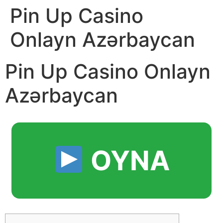
Pin Up Casino
Onlayn Azərbaycan
Pin Up Casino Onlayn
Azərbaycan
OYNA