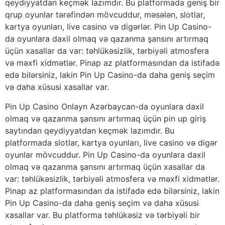
qeydiyyatdan keçmək lazımdır. Bu platformada geniş bir
qrup oyunlar tərəfindən mövcuddur, məsələn, slotlar,
kartya oyunları, live casino və digərlər. Pin Up Casino-
da oyunlara daxil olmaq və qazanma şansını artırmaq
üçün xasallar da var: təhlükəsizlik, tərbiyəli atmosfera
və məxfi xidmətlər. Pinap az platformasından da istifadə
edə bilərsiniz, lakin Pin Up Casino-da daha geniş seçim
və daha xüsusi xasallar var.
Pin Up Casino Onlayn Azərbaycan-da oyunlara daxil
olmaq və qazanma şansını artırmaq üçün pin up giriş
saytından qeydiyyatdan keçmək lazımdır. Bu
platformada slotlar, kartya oyunları, live casino və digər
oyunlar mövcuddur. Pin Up Casino-da oyunlara daxil
olmaq və qazanma şansını artırmaq üçün xasallar da
var: təhlükəsizlik, tərbiyəli atmosfera və məxfi xidmətlər.
Pinap az platformasından da istifadə edə bilərsiniz, lakin
Pin Up Casino-da daha geniş seçim və daha xüsusi
xasallar var. Bu platforma təhlükəsiz və tərbiyəli bir