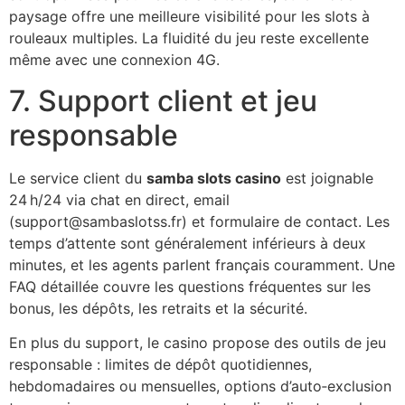
paysage offre une meilleure visibilité pour les slots à
rouleaux multiples. La fluidité du jeu reste excellente
même avec une connexion 4G.
7. Support client et jeu
responsable
Le service client du
samba slots casino
est joignable
24 h/24 via chat en direct, email
(support@sambaslotss.fr) et formulaire de contact. Les
temps d’attente sont généralement inférieurs à deux
minutes, et les agents parlent français couramment. Une
FAQ détaillée couvre les questions fréquentes sur les
bonus, les dépôts, les retraits et la sécurité.
En plus du support, le casino propose des outils de jeu
responsable : limites de dépôt quotidiennes,
hebdomadaires ou mensuelles, options d’auto‑exclusion