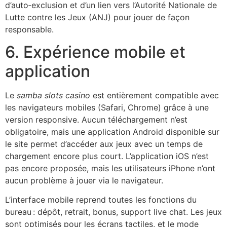
d’auto‑exclusion et d’un lien vers l’Autorité Nationale de
Lutte contre les Jeux (ANJ) pour jouer de façon
responsable.
6. Expérience mobile et
application
Le
samba slots casino
est entièrement compatible avec
les navigateurs mobiles (Safari, Chrome) grâce à une
version responsive. Aucun téléchargement n’est
obligatoire, mais une application Android disponible sur
le site permet d’accéder aux jeux avec un temps de
chargement encore plus court. L’application iOS n’est
pas encore proposée, mais les utilisateurs iPhone n’ont
aucun problème à jouer via le navigateur.
L’interface mobile reprend toutes les fonctions du
bureau : dépôt, retrait, bonus, support live chat. Les jeux
sont optimisés pour les écrans tactiles, et le mode