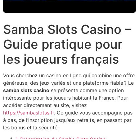
Samba Slots Casino –
Guide pratique pour
les joueurs français
Vous cherchez un casino en ligne qui combine une offre
généreuse, des jeux variés et une plateforme fiable ? Le
samba slots casino
se présente comme une option
intéressante pour les joueurs habitant la France. Pour
accéder directement au site, visitez
https://sambaslotss.fr
. Ce guide vous accompagne pas
à pas, de l’inscription jusqu’aux retraits, en passant par
les bonus et la sécurité.