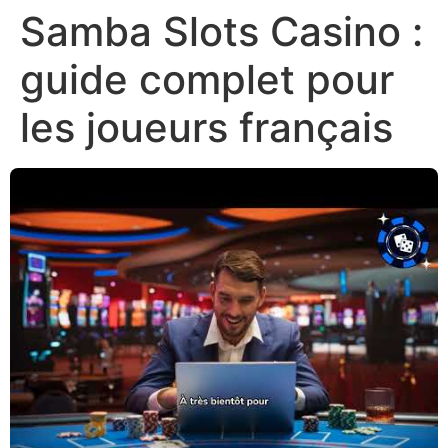
Samba Slots Casino :
guide complet pour
les joueurs français