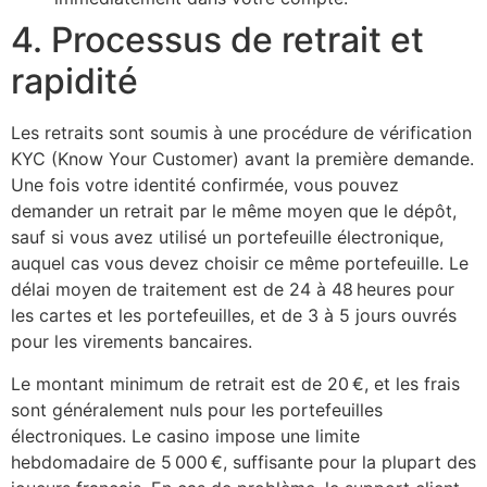
4. Processus de retrait et
rapidité
Les retraits sont soumis à une procédure de vérification
KYC (Know Your Customer) avant la première demande.
Une fois votre identité confirmée, vous pouvez
demander un retrait par le même moyen que le dépôt,
sauf si vous avez utilisé un portefeuille électronique,
auquel cas vous devez choisir ce même portefeuille. Le
délai moyen de traitement est de 24 à 48 heures pour
les cartes et les portefeuilles, et de 3 à 5 jours ouvrés
pour les virements bancaires.
Le montant minimum de retrait est de 20 €, et les frais
sont généralement nuls pour les portefeuilles
électroniques. Le casino impose une limite
hebdomadaire de 5 000 €, suffisante pour la plupart des