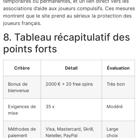
temporaires ou permanentes, et un lien direct vers les
associations d’aide aux joueurs compulsifs. Ces mesures
montrent que le site prend au sérieux la protection des
joueurs français.
8. Tableau récapitulatif des
points forts
Critère
Détail
Évaluation
Bonus de
2000 € + 20 free spins
Très bon
bienvenue
Exigences de
35 x
Modéré
mise
Méthodes de
Visa, Mastercard, Skrill,
Large
paiement
Neteller, PayPal
choix