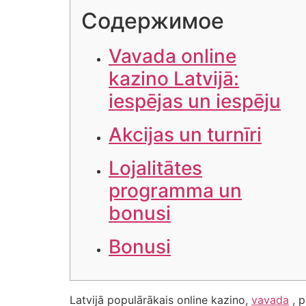
Содержимое
Vavada online
kazino Latvijā:
iespējas un iespēju
Akcijas un turnīri
Lojalitātes
programma un
bonusi
Bonusi
Latvijā populārākais online kazino,
vavada
, p