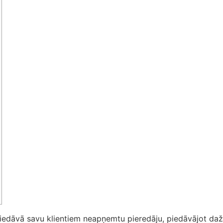
iedāvā savu klientiem neapņemtu pieredāju, piedāvājot dažād