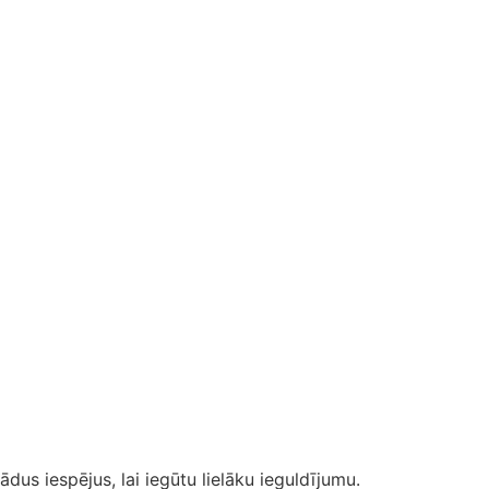
us iespējus, lai iegūtu lielāku ieguldījumu.