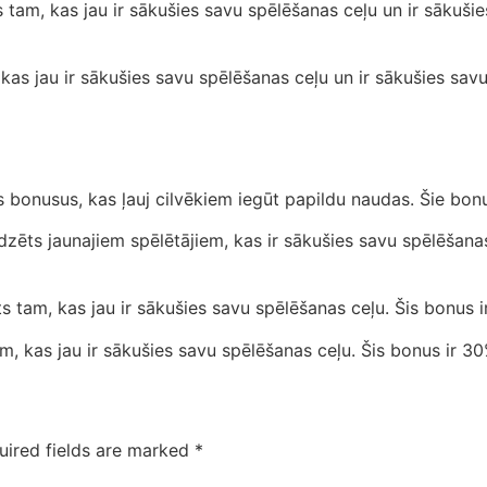
ts tam, kas jau ir sākušies savu spēlēšanas ceļu un ir sākuši
m, kas jau ir sākušies savu spēlēšanas ceļu un ir sākušies sa
bonusus, kas ļauj cilvēkiem iegūt papildu naudas. Šie bonus
zēts jaunajiem spēlētājiem, kas ir sākušies savu spēlēšana
s tam, kas jau ir sākušies savu spēlēšanas ceļu. Šis bonus
m, kas jau ir sākušies savu spēlēšanas ceļu. Šis bonus ir 
uired fields are marked
*