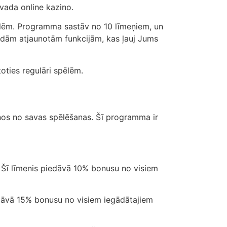
avada online kazino.
pēlēm. Programma sastāv no 10 līmeņiem, un
žādām atjaunotām funkcijām, kas ļauj Jums
oties regulāri spēlēm.
anos no savas spēlēšanas. Šī programma ir
u. Šī līmenis piedāvā 10% bonusu no visiem
iedāvā 15% bonusu no visiem iegādātajiem