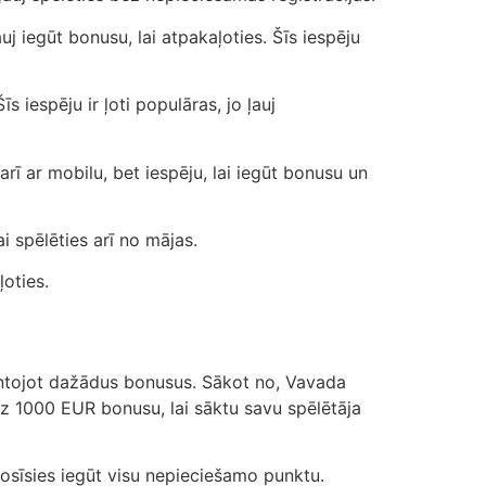
j iegūt bonusu, lai atpakaļoties. Šīs iespēju
s iespēju ir ļoti populāras, jo ļauj
arī ar mobilu, bet iespēju, lai iegūt bonusu un
i spēlēties arī no mājas.
ļoties.
antojot dažādus bonusus. Sākot no, Vavada
dz 1000 EUR bonusu, lai sāktu savu spēlētāja
drosīsies iegūt visu nepieciešamo punktu.