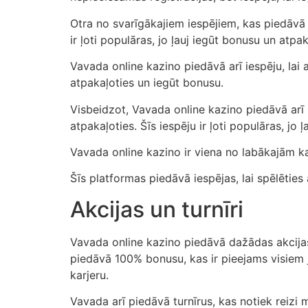
Otra no svarīgākajiem iespējiem, kas piedāvā V
ir ļoti populāras, jo ļauj iegūt bonusu un atpak
Vavada online kazino piedāvā arī iespēju, lai at
atpakaļoties un iegūt bonusu.
Visbeidzot, Vavada online kazino piedāvā arī ie
atpakaļoties. Šīs iespēju ir ļoti populāras, jo 
Vavada online kazino ir viena no labākajām kaz
Šīs platformas piedāvā iespējas, lai spēlēties 
Akcijas un turnīri
Vavada online kazino piedāvā dažādas akcijas
piedāvā 100% bonusu, kas ir pieejams visiem 
karjeru.
Vavada arī piedāvā turnīrus, kas notiek reizi 